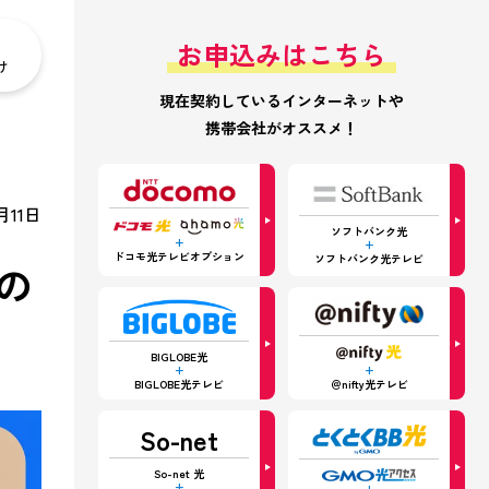
お申込みはこちら
け
現在契約しているインターネットや
携帯会社がオススメ！
月11日
ソフトバンク光
+
+
ドコモ光テレビオプション
ソフトバンク光テレビ
の
BIGLOBE光
+
+
＠nifty光テレビ
BIGLOBE光テレビ
So-net
So-net 光
+
+