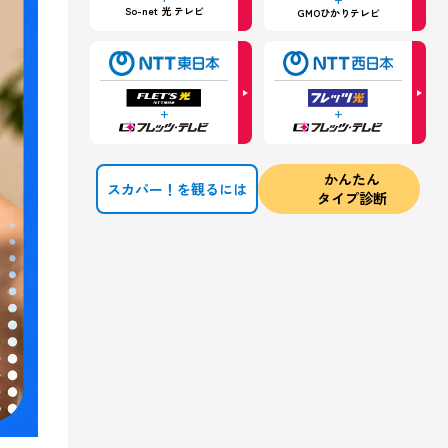
So-net 光 テレビ
GMOひかりテレビ
+
+
かんたん
スカパー！を観るには
タイプ診断