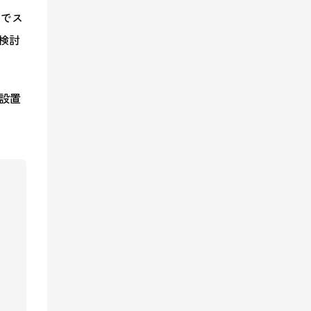
由でス
検討
設置